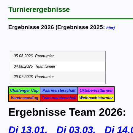
Turnierergebnisse
Ergebnisse 2026 (Ergebnisse 2025:
hier)
05.08.2026 Paarturnier
04.08.2026 Teamturnier
29.07.2026 Paarturnier
22.07.2026 Paarturnier
Challenger Cup
Paarmeisterschaft
Oktoberfestturnier
15.07.2026 Paarturnier (2)
Vereinsausflug
Teammeisterschaft
Weihnachtsturnier
08.07.2026 Paarturnier
Ergebnisse Team 2026:
07.07.2026 Teamturnier
Di 13.01.
Di 03.03.
Di 14.
01.07.2026 Paarturnier